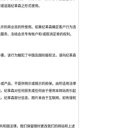
解或诋毁纪革森之形式使用。
许的商业目的所使用。如果纪革森确定客户行为违
服务、冻结会员专有帐户和/或取消定单的权利。
袭，该行为触犯了中国及国际版权法，请向纪革森
或产品，不提供明示或暗示的担保。由所适用法律
保。纪革森对任何损失或任何由于使用本网站而引起
任。纪革森部分信息、图片来自于互联网，如有侵权
人民共和国法律。我们保留随时更改我们的网站和上述