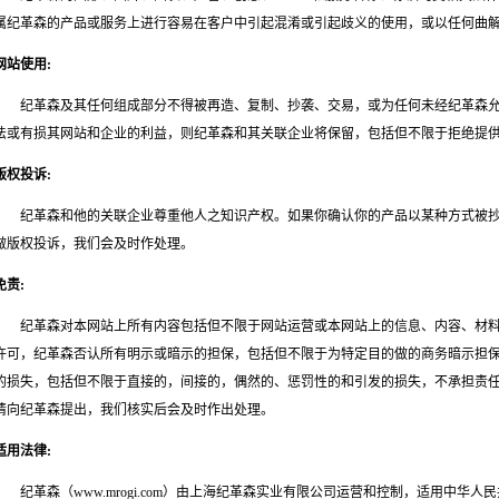
属纪革森的产品或服务上进行容易在客户中引起混淆或引起歧义的使用，或以任何曲
网站使用:
纪革森及其任何组成部分不得被再造、复制、抄袭、交易，或为任何未经纪革森允
法或有损其网站和企业的利益，则纪革森和其关联企业将保留，包括但不限于拒绝提供
版权投诉:
纪革森和他的关联企业尊重他人之知识产权。如果你确认你的产品以某种方式被抄
做版权投诉，我们会及时作处理。
免责:
纪革森对本网站上所有内容包括但不限于网站运营或本网站上的信息、内容、材料
许可，纪革森否认所有明示或暗示的担保，包括但不限于为特定目的做的商务暗示担
的损失，包括但不限于直接的，间接的，偶然的、惩罚性的和引发的损失，不承担责
请向纪革森提出，我们核实后会及时作出处理。
适用法律:
纪革森（www.mrogi.com）由上海纪革森实业有限公司运营和控制，适用中华