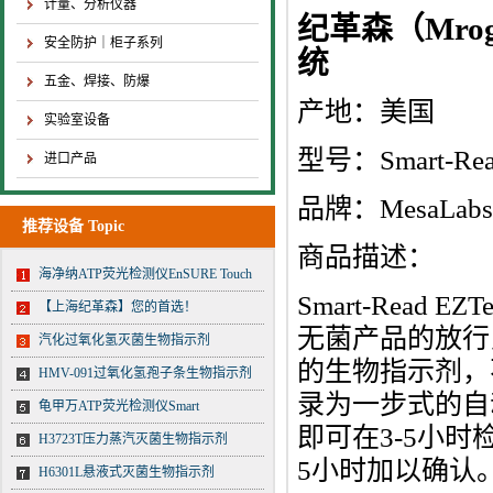
计量、分析仪器
纪革森（Mrog
安全防护｜柜子系列
统
五金、焊接、防爆
产地：美国
实验室设备
型号：Smart-Rea
进口产品
品牌：MesaLabs
推荐设备 Topic
商品描
海净纳ATP荧光检测仪EnSURE Touch
Smart-Rea
【上海纪革森】您的首选！
无菌产品的放行
汽化过氧化氢灭菌生物指示剂
的生物指示剂，
HMV-091过氧化氢孢子条生物指示剂
录为一步式的自动
龟甲万ATP荧光检测仪Smart
即可在3-5小
H3723T压力蒸汽灭菌生物指示剂
5小时加以确认
H6301L悬液式灭菌生物指示剂