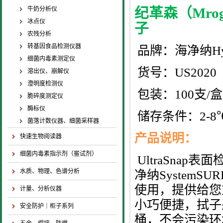
纪革森（Mro
牛奶分析仪
冰点仪
子
农残分析
转基因食品检测仪器
品牌：海净纳Hyg
细菌内毒素测定仪
货号：US2020
溶出仪、崩解仪
澄明度检测仪
包装：100支/盒
脆碎度测定仪
酶标仪
储存条件：2-8
菌落计数仪器、细菌采样器
产品说明：
快速生物阅读器
细菌内毒素指示剂（鲎试剂）
UltraSna
水质、物理、色谱分析
净纳SystemSUR
使用，提供给您
计量、分析仪器
小巧便捷，拭子
安全防护｜柜子系列
桶，不会污染环