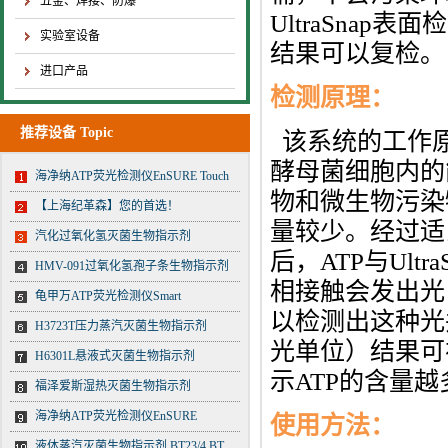
五金、焊接、防爆
UltraSna
实验室设备
结果可以复检。
进口产品
检测原理：
推荐设备 Topic
该系统的工作原
酵母菌细胞内的
海净纳ATP荧光检测仪EnSURE Touch
物和微生物污染
【上海纪革森】您的首选！
量较少。经过适
汽化过氧化氢灭菌生物指示剂
后，ATP与Ul
HMV-091过氧化氢孢子条生物指示剂
相接触会发出光
龟甲万ATP荧光检测仪Smart
以检测出这种光
H3723T压力蒸汽灭菌生物指示剂
光单位）结果可
H6301L悬液式灭菌生物指示剂
示ATP的含量
福泽爱斯湿热灭菌生物指示剂
海净纳ATP荧光检测仪EnSURE
使用方法：
液体蒸汽灭菌生物指示剂 BT23/4 BT23/5 BT23/6